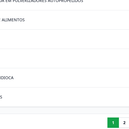
DA EM PULVERIZADORES AUTOPROPELIDOS
E ALIMENTOS
NDIOCA
S
1
2